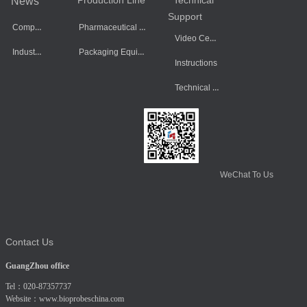
Production Line
Technical
News
Support
Company Dynamics
Pharmaceutical Equipment
Video Center
Industry Information
Packaging Equipment
Instructions
Technical Data
WeChat To Us
Contact Us
GuangZhou office
Tel：020-87357737
Website：
www.bioprobeschina.com