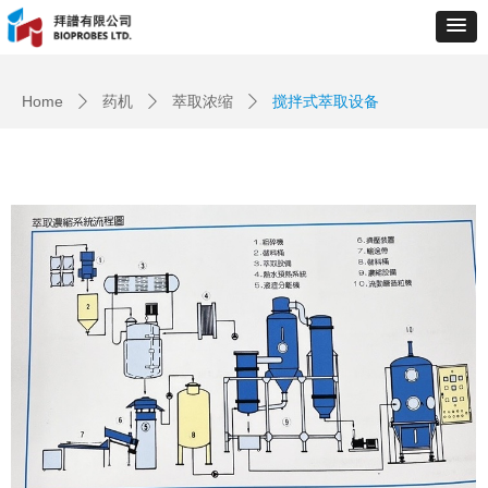
Control Render
Error!ControlType:productSlideBind,StyleName:Style1,ColorName:Item0,Message:
ControlType:productSlideBind Error:未将对象引用设置到对象的实例。
Home
药机
萃取浓缩
搅拌式萃取设备
ꄲ
ꄲ
ꄲ