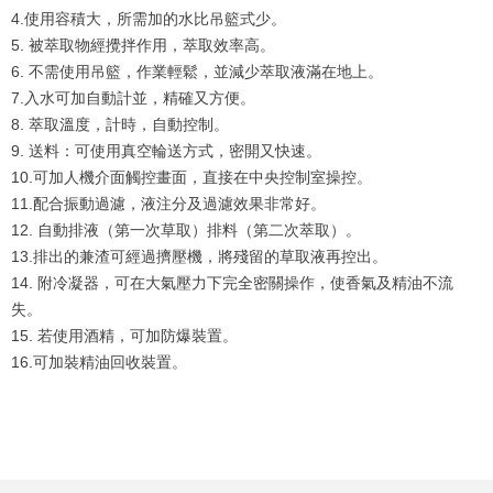
4.使用容積大，所需加的水比吊籃式少。
5. 被萃取物經攪拌作用，萃取效率高。
6. 不需使用吊籃，作業輕鬆，並減少萃取液滿在地上。
7.入水可加自動計並，精確又方便。
8. 萃取溫度，計時，自動控制。
9. 送料：可使用真空輪送方式，密開又快速。
10.可加人機介面觸控畫面，直接在中央控制室操控。
11.配合振動過濾，液注分及過濾效果非常好。
12. 自動排液（第一次草取）排料（第二次萃取）。
13.排出的兼渣可經過擠壓機，將殘留的草取液再控出。
14. 附冷凝器，可在大氣壓力下完全密關操作，使香氣及精油不流
失。
15. 若使用酒精，可加防爆裝置。
16.可加裝精油回收裝置。