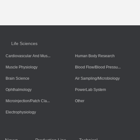
Life Sciences
Cardiovascular And Muscle Cells
Human Body Research
Blood Flow/Blood Pressure/Blood Oxygen
Muscle Physiology
Brain Science
Air Sampling/Microbiology
Ophthalmology
PowerLab System
Microinjection/Patch Clamp System
Other
Electrophysiology